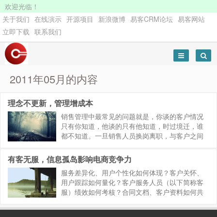
欢迎光临！
关于我们
在线演示
开源项目
新浪微博
易客CRM论坛
易客网站
立即下载
联系我们
2011年05月的内容
理念不更新，管理增成本
销售管理中最常见的问题就是，你谈的客户情况
只有你知道，他谈的只有他知道，时过境迁，谁
都不知道。一旦销售人员换岗离职，与客户之间
的书面合同、临时约定就无人过问，造成误解不
断，麻烦接二连三。 前进无需理由，所有的后退
有客无服，信息孤岛影响电商竞争力
却都有借口。客户关系管理系统...
服务差异化、用户个性化如何体现？客户关怀、
用户跟踪如何量化？客户服务人员（以下简称客
服）绩效如何考核？合同文档、客户资料如何共
享?供应商怎么管理？ 能为经营决策提供有力参考
的只能是把工作准确量化为数字和看得见的报