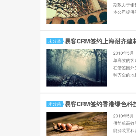
期致力于销
本公司提供的
易客CRM签约上海耐齐建
未分类
2010年
单高效的客
在借鉴国外
种齐全的地板
易客CRM签约香港绿色科
未分类
2010年
供简单高效
能源装置和