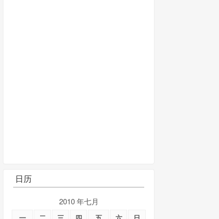
日历
2010 年七月
一
二
三
四
五
六
日