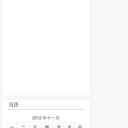
日历
2012 年十一月
一
二
三
四
五
六
日