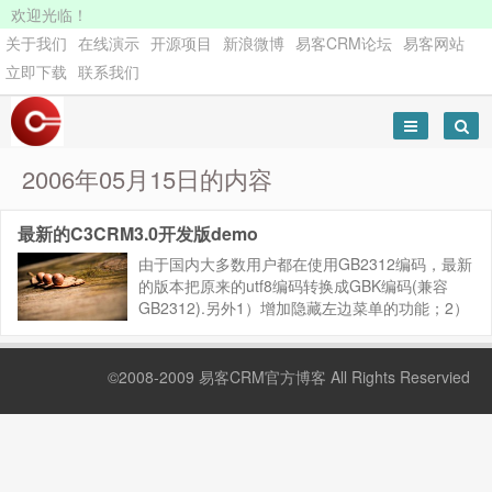
欢迎光临！
关于我们
在线演示
开源项目
新浪微博
易客CRM论坛
易客网站
立即下载
联系我们
2006年05月15日的内容
最新的C3CRM3.0开发版demo
由于国内大多数用户都在使用GB2312编码，最新
的版本把原来的utf8编码转换成GBK编码(兼容
GB2312).另外1）增加隐藏左边菜单的功能；2）
改善原来列表排序的问题；3）修复Subpanel问
题；4）当点击某个模块的菜单，会自动进入该...
©2008-2009 易客CRM官方博客 All Rights Reservied