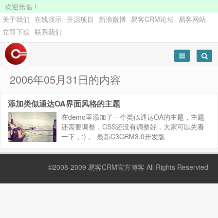
欢迎光临！
关于我们
在线演示
开源项目
新浪微博
易客CRM论坛
易客网站
立即下载
联系我们
2006年05月31日的内容
添加类似通达OA界面风格的主题
在demo里添加了一个类似通达OA的主题，主题
还需要调整，CSS还没有调整好，大家可以先看
一下，:) 。 最新C3CRM3.0开发版
demohttp://www.c3crm.com/c3crmdev/ 普通用
户：will / will 管理...
©2008-2009 易客CRM官方博客 All Rights Reservied