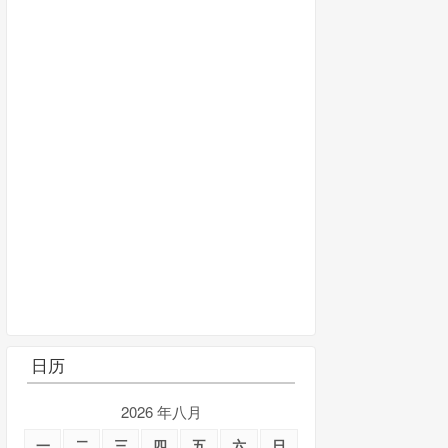
日历
2026 年八月
一
二
三
四
五
六
日